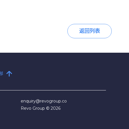
返回列表
部
enquiry@revogroup.co​
Revo Group © 2026